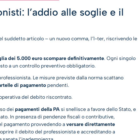
sti: l’addio alle soglie e il
el suddetto articolo – un nuovo comma, l’1-ter, riscrivendo le
glia dei 5.000 euro scompare definitivamente
. Ogni singolo
sto a un controllo preventivo obbligatorio.
el professionista. Le misure previste dalla norma scattano
artelle di pagamento
pendenti.
 operativa del debito riscontrato.
sso dei
pagamenti della PA
si snellisce a favore dello Stato, e
to. In presenza di pendenze fiscali o contributive,
 del pagamento provvedendo a
versare direttamente
oprire il debito del professionista e accreditando a
a sanata l’inadempienza.