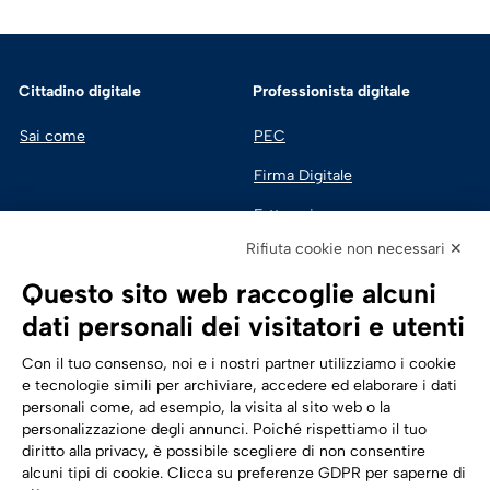
Cittadino digitale
Professionista digitale
Sai come
PEC
Firma Digitale
Fatturazione 
Elettronica
Rifiuta cookie non necessari ✕
SPID | Identità Digitale
Questo sito web raccoglie alcuni
Sicurezza Digitale
dati personali dei visitatori e utenti
Cloud
Con il tuo consenso, noi e i nostri partner utilizziamo i cookie
e tecnologie simili per archiviare, accedere ed elaborare i dati
personali come, ad esempio, la visita al sito web o la
Seguici su:
Trasformazione digitale
personalizzazione degli annunci. Poiché rispettiamo il tuo
diritto alla privacy, è possibile scegliere di non consentire
Energia
alcuni tipi di cookie. Clicca su preferenze GDPR per saperne di