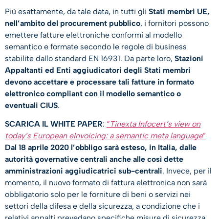
Più esattamente, da tale data, in tutti gli
Stati membri UE,
nell’ambito del procurement pubblico
, i fornitori possono
emettere fatture elettroniche conformi al modello
semantico e formate secondo le regole di business
stabilite dallo standard EN 16931. Da parte loro,
Stazioni
Appaltanti ed Enti aggiudicatori degli Stati membri
devono accettare e processare tali fatture in formato
elettronico compliant con il modello semantico o
eventuali CIUS
.
SCARICA IL WHITE PAPER
:
“
Tinexta Infocert’s view on
today’s European eInvoicing: a semantic meta language
”
Dal 18 aprile 2020 l’obbligo sarà esteso, in Italia, dalle
autorità governative centrali anche alle così dette
amministrazioni aggiudicatrici sub-centrali
. Invece, per il
momento, il nuovo formato di fattura elettronica non sarà
obbligatorio solo per le forniture di beni o servizi nei
settori della difesa e della sicurezza, a condizione che i
relativi appalti prevedano specifiche misure di sicurezza.