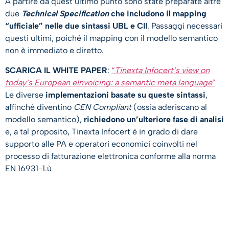
A partire da quest’ultimo punto sono state preparate altre
due
Technical Specification
che includono il mapping
“ufficiale” nelle due sintassi UBL e CII
. Passaggi necessari
questi ultimi, poiché il mapping con il modello semantico
non è immediato e diretto.
SCARICA IL WHITE PAPER
:
“
Tinexta Infocert’s view on
today’s European eInvoicing: a semantic meta language
”
Le diverse
implementazioni basate su queste sintassi
,
affinché diventino
CEN Compliant
(ossia aderiscano al
modello semantico),
richiedono un’ulteriore fase di analisi
e, a tal proposito, Tinexta Infocert è in grado di dare
supporto alle PA e operatori economici coinvolti nel
processo di fatturazione elettronica conforme alla norma
EN 16931-1.ù