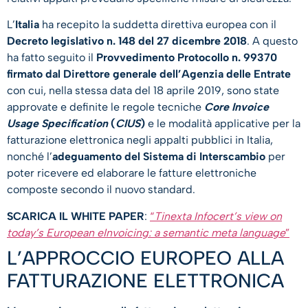
L’
Italia
ha recepito la suddetta direttiva europea con il
Decreto legislativo n. 148 del 27 dicembre 2018
. A questo
ha fatto seguito il
Provvedimento Protocollo n. 99370
firmato dal Direttore generale dell’Agenzia delle Entrate
con cui, nella stessa data del 18 aprile 2019, sono state
approvate e definite le regole tecniche
Core Invoice
Usage Specification
(
CIUS
)
e le modalità applicative per la
fatturazione elettronica negli appalti pubblici in Italia,
nonché l’
adeguamento del Sistema di Interscambio
per
poter ricevere ed elaborare le fatture elettroniche
composte secondo il nuovo standard.
SCARICA IL WHITE PAPER
:
“
Tinexta Infocert’s view on
today’s European eInvoicing: a semantic meta language
”
L’APPROCCIO EUROPEO ALLA
FATTURAZIONE ELETTRONICA