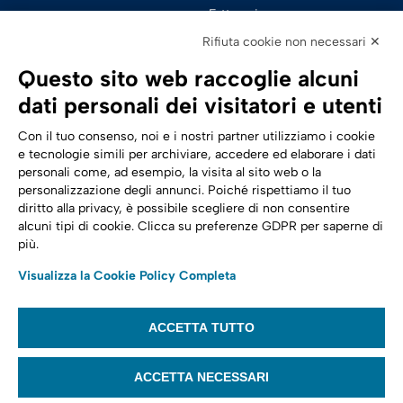
Fatturazione 
Elettronica
Rifiuta cookie non necessari ✕
SPID | Identità Digitale
Questo sito web raccoglie alcuni
Sicurezza Digitale
dati personali dei visitatori e utenti
Cloud
Con il tuo consenso, noi e i nostri partner utilizziamo i cookie
e tecnologie simili per archiviare, accedere ed elaborare i dati
personali come, ad esempio, la visita al sito web o la
Seguici su:
Trasformazione digitale
personalizzazione degli annunci. Poiché rispettiamo il tuo
diritto alla privacy, è possibile scegliere di non consentire
Energia
alcuni tipi di cookie. Clicca su preferenze GDPR per saperne di
più.
Telecomunicazioni
Visualizza la Cookie Policy Completa
Automotive
ACCETTA TUTTO
© 2022,
Tinexta Infocert S.p.A.
– P.IVA 07945211006 – Cap. Sociale €
22.117.536 – REA RM 1064345 – Sede legale: Piazzale Flaminio 1/B, 00196 –
ACCETTA NECESSARI
Roma