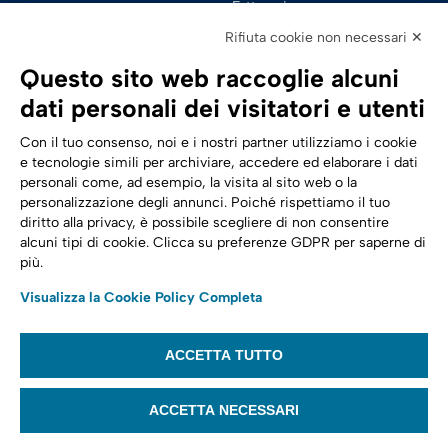
Fatturazione 
Elettronica
Rifiuta cookie non necessari ✕
SPID | Identità Digitale
Questo sito web raccoglie alcuni
Sicurezza Digitale
dati personali dei visitatori e utenti
Cloud
Con il tuo consenso, noi e i nostri partner utilizziamo i cookie
e tecnologie simili per archiviare, accedere ed elaborare i dati
personali come, ad esempio, la visita al sito web o la
Seguici su:
Trasformazione digitale
personalizzazione degli annunci. Poiché rispettiamo il tuo
diritto alla privacy, è possibile scegliere di non consentire
Energia
alcuni tipi di cookie. Clicca su preferenze GDPR per saperne di
più.
Telecomunicazioni
Visualizza la Cookie Policy Completa
Automotive
ACCETTA TUTTO
© 2022,
Tinexta Infocert S.p.A.
– P.IVA 07945211006 – Cap. Sociale €
22.117.536 – REA RM 1064345 – Sede legale: Piazzale Flaminio 1/B, 00196 –
ACCETTA NECESSARI
Roma