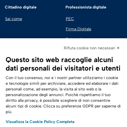
Cittadino digitale
Professionista digitale
Sai come
PEC
Firma Digitale
Fatturazione 
Elettronica
Rifiuta cookie non necessari ✕
SPID | Identità Digitale
Questo sito web raccoglie alcuni
Sicurezza Digitale
dati personali dei visitatori e utenti
Cloud
Con il tuo consenso, noi e i nostri partner utilizziamo i cookie
e tecnologie simili per archiviare, accedere ed elaborare i dati
personali come, ad esempio, la visita al sito web o la
Seguici su:
Trasformazione digitale
personalizzazione degli annunci. Poiché rispettiamo il tuo
diritto alla privacy, è possibile scegliere di non consentire
Energia
alcuni tipi di cookie. Clicca su preferenze GDPR per saperne di
più.
Telecomunicazioni
Visualizza la Cookie Policy Completa
Automotive