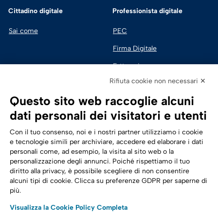
Cittadino digitale
Professionista digitale
Sai come
PEC
Firma Digitale
Fatturazione 
Elettronica
Rifiuta cookie non necessari ✕
SPID | Identità Digitale
Questo sito web raccoglie alcuni
Sicurezza Digitale
dati personali dei visitatori e utenti
Cloud
Con il tuo consenso, noi e i nostri partner utilizziamo i cookie
e tecnologie simili per archiviare, accedere ed elaborare i dati
personali come, ad esempio, la visita al sito web o la
Seguici su:
Trasformazione digitale
personalizzazione degli annunci. Poiché rispettiamo il tuo
diritto alla privacy, è possibile scegliere di non consentire
Energia
alcuni tipi di cookie. Clicca su preferenze GDPR per saperne di
più.
Telecomunicazioni
Visualizza la Cookie Policy Completa
Automotive