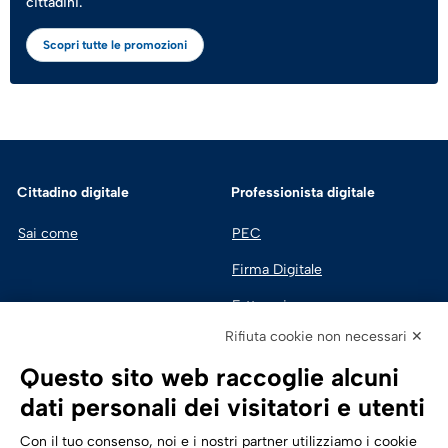
cittadini.
Scopri tutte le promozioni
Cittadino digitale
Professionista digitale
Sai come
PEC
Firma Digitale
Fatturazione 
Elettronica
Rifiuta cookie non necessari ✕
SPID | Identità Digitale
Questo sito web raccoglie alcuni
Sicurezza Digitale
dati personali dei visitatori e utenti
Cloud
Con il tuo consenso, noi e i nostri partner utilizziamo i cookie