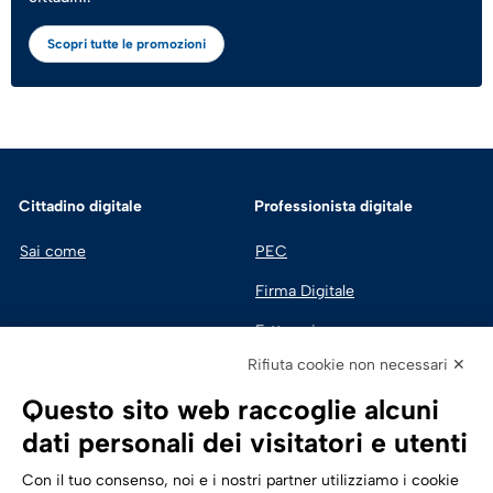
Scopri tutte le promozioni
Cittadino digitale
Professionista digitale
Sai come
PEC
Firma Digitale
Fatturazione 
Elettronica
Rifiuta cookie non necessari ✕
SPID | Identità Digitale
Questo sito web raccoglie alcuni
Sicurezza Digitale
dati personali dei visitatori e utenti
Cloud
Con il tuo consenso, noi e i nostri partner utilizziamo i cookie