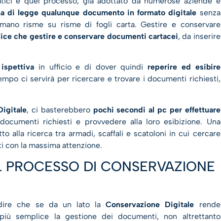
tici è quel processo, già adottato da numerose aziende e
a di legge qualunque documento in formato digitale
senza
mano risme su risme di fogli carta. Gestire e conservare
ice che gestire e conservare documenti cartacei
, da inserire
 ispettiva
in ufficio e di dover quindi
reperire ed esibire
empo ci servirà per ricercare e trovare i documenti richiesti,
igitale
, ci basterebbero
pochi secondi al pc per effettuare
documenti richiesti e provvedere alla loro esibizione. Una
to alla ricerca tra armadi, scaffali e scatoloni in cui cercare
nati con la massima attenzione.
EL PROCESSO DI CONSERVAZIONE
dire che se da un lato la
Conservazione Digitale
rende
iù semplice la gestione dei documenti, non altrettanto