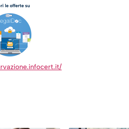
i le offerte su
rvazione.infocert.it/