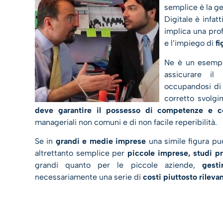
semplice è la g
Digitale è infat
implica una pr
e l’impiego di
fi
Ne è un esemp
assicurare il
occupandosi di
corretto svolgi
deve garantire il possesso di competenze e c
manageriali non comuni e di non facile reperibilità.
Se in
grandi e medie imprese
una simile figura pu
altrettanto semplice per
piccole imprese, studi pr
grandi quanto per le piccole aziende,
gest
necessariamente una serie di
costi piuttosto rilevan