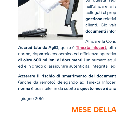
Su questa rego
nell’affidare a
collegati al pro
gestione
relativ
clienti. Ciò v
documenti infor
Affidare la Con
Accreditato da AgID
, quale è
Tinexta Infocert
, off
norme, risparmio economico ed efficienza operativa.
di oltre 600 milioni di documenti
(un numero equiv
ed è in grado di assicurare autenticità, integrità, le
Azzerare il rischio di smarrimento dei document
(anche da remoto) delegando ad Tinexta Infocert 
norma
è possibile fin da subito e
questo mese è anc
1 giugno 2016
MESE DELLA