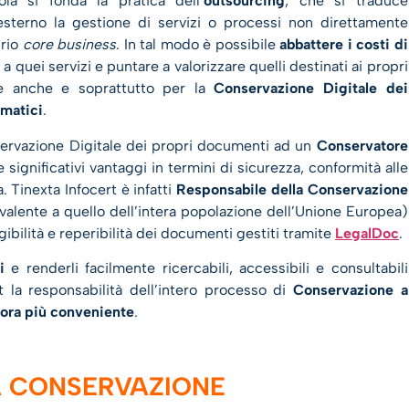
la si fonda la pratica dell’
outsourcing
, che si traduce
ll’esterno la gestione di servizi o processi non direttamente
prio
core business
. In tal modo è possibile
abbattere i costi di
i a quei servizi e puntare a valorizzare quelli destinati ai propri
ale anche e soprattutto per la
Conservazione Digitale dei
matici
.
servazione Digitale dei propri documenti ad un
Conservatore
re significativi vantaggi in termini di sicurezza, conformità alle
 Tinexta Infocert è infatti
Responsabile della Conservazione
alente a quello dell’intera popolazione dell’Unione Europea)
ggibilità e reperibilità dei documenti gestiti tramite
LegalDoc
.
i
e renderli facilmente ricercabili, accessibili e consultabili
la responsabilità dell’intero processo di
Conservazione a
ora più conveniente
.
 CONSERVAZIONE