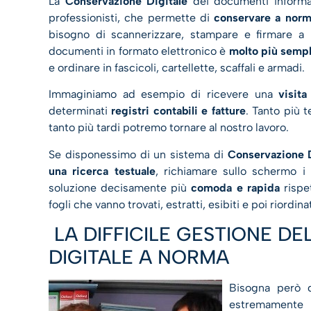
La
Conservazione Digitale
dei documenti informa
professionisti, che permette di
conservare a norm
bisogno di scannerizzare, stampare e firmare a 
documenti in formato elettronico è
molto più sempl
e ordinare in fascicoli, cartellette, scaffali e armadi.
Immaginiamo ad esempio di ricevere una
visita
determinati
registri contabili e fatture
. Tanto più t
tanto più tardi potremo tornare al nostro lavoro.
Se disponessimo di un sistema di
Conservazione D
una ricerca testuale
, richiamare sullo schermo i 
soluzione decisamente più
comoda e rapida
rispet
fogli che vanno trovati, estratti, esibiti e poi riordi
LA DIFFICILE GESTIONE D
DIGITALE A NORMA
Bisogna però 
estremamente p