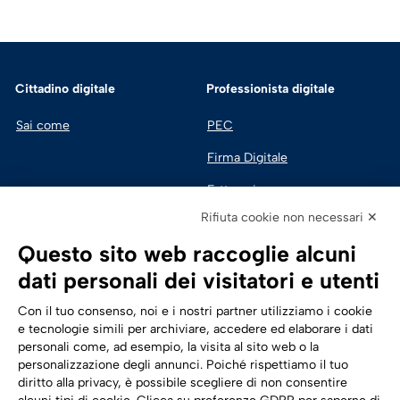
Cittadino digitale
Professionista digitale
Sai come
PEC
Firma Digitale
Fatturazione 
Elettronica
Rifiuta cookie non necessari ✕
SPID | Identità Digitale
Questo sito web raccoglie alcuni
Sicurezza Digitale
dati personali dei visitatori e utenti
Cloud
Con il tuo consenso, noi e i nostri partner utilizziamo i cookie
e tecnologie simili per archiviare, accedere ed elaborare i dati
personali come, ad esempio, la visita al sito web o la
Seguici su:
Trasformazione digitale
personalizzazione degli annunci. Poiché rispettiamo il tuo
diritto alla privacy, è possibile scegliere di non consentire
Energia