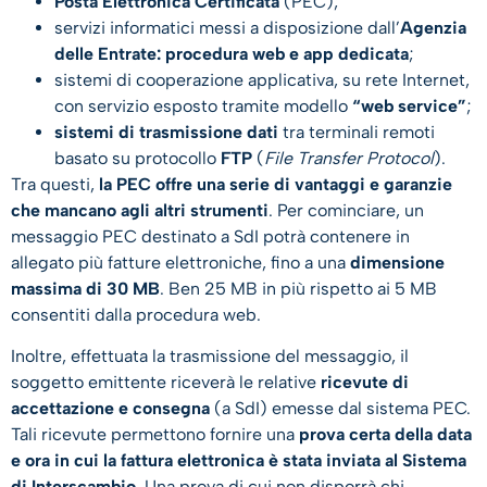
Posta Elettronica Certificata
(PEC);
servizi informatici messi a disposizione dall’
Agenzia
delle Entrate: procedura web e app dedicata
;
sistemi di cooperazione applicativa, su rete Internet,
con servizio esposto tramite modello
“web service”
;
sistemi di trasmissione dati
tra terminali remoti
basato su protocollo
FTP
(
File Transfer Protocol
).
Tra questi,
la PEC offre una serie di vantaggi e garanzie
che mancano agli altri strumenti
. Per cominciare, un
messaggio PEC destinato a SdI potrà contenere in
allegato più fatture elettroniche, fino a una
dimensione
massima di 30 MB
. Ben 25 MB in più rispetto ai 5 MB
consentiti dalla procedura web.
Inoltre, effettuata la trasmissione del messaggio, il
soggetto emittente riceverà le relative
ricevute di
accettazione e consegna
(a SdI) emesse dal sistema PEC.
Tali ricevute permettono fornire una
prova certa della data
e ora in cui la fattura elettronica è stata inviata
al Sistema
di Interscambio
. Una prova di cui non disporrà chi