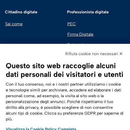
Cittadino digitale
Professionista digitale
Sai come
PEC
Firma Digitale
Fatturazione 
Elettronica
Rifiuta cookie non necessari ✕
SPID | Identità Digitale
Questo sito web raccoglie alcuni
Sicurezza Digitale
dati personali dei visitatori e utenti
Cloud
Con il tuo consenso, noi e i nostri partner utilizziamo i cookie
e tecnologie simili per archiviare, accedere ed elaborare i dati
personali come, ad esempio, la visita al sito web o la
Seguici su:
Trasformazione digitale
personalizzazione degli annunci. Poiché rispettiamo il tuo
diritto alla privacy, è possibile scegliere di non consentire
Energia
alcuni tipi di cookie. Clicca su preferenze GDPR per saperne di
più.
Telecomunicazioni
Visualizza la Cookie Policy Completa