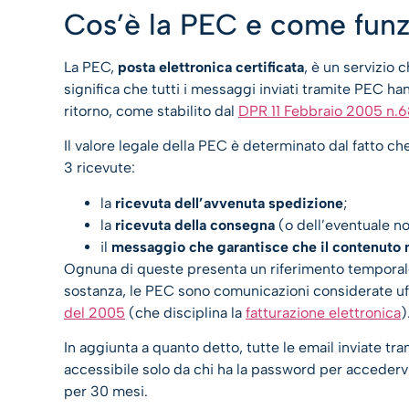
Cos’è la PEC e come fun
La PEC,
posta elettronica certificata
, è un servizio 
significa che tutti i messaggi inviati tramite PEC h
ritorno, come stabilito dal
DPR 11 Febbraio 2005 n.
Il valore legale della PEC è determinato dal fatto che
3 ricevute:
la
ricevuta dell’avvenuta spedizione
;
la
ricevuta della consegna
(o dell’eventuale n
il
messaggio che garantisce che il contenuto n
Ognuna di queste presenta un riferimento temporale
sostanza, le PEC sono comunicazioni considerate uffici
del 2005
(che disciplina la
fatturazione elettronica
)
In aggiunta a quanto detto, tutte le email inviate 
accessibile solo da chi ha la password per accedervi
per 30 mesi.