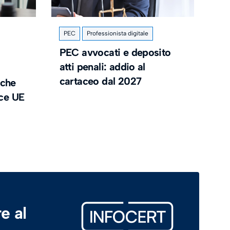
PEC
Professionista digitale
PEC avvocati e deposito
atti penali: addio al
cartaceo dal 2027
 che
nce UE
e al