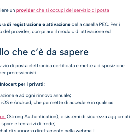
liere un
provider
che si occupi del servizio di posta
ra di registrazione e attivazione
della casella PEC. Per i
to del provider, compilare il modulo di attivazione ed
llo che c’è da sapere
izio di posta elettronica certificata e mette a disposizione
per professionisti.
nfocert per i privati
:
tivazione e ad ogni rinnovo annuale;
r iOS e Android, che permette di accedere in qualsiasi
ori
(Strong Authentication), e sistemi di sicurezza aggiornati
 spam e tentativi di frode;
chat di supporto direttamente nella webmail;