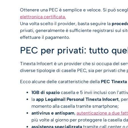
Ottenere una PEC è semplice e veloce. Si può sceg
elettronica certificata.
Una volta scelto il provider, basta seguire la
procedu
privati, generalmente è sufficiente registrarsi sul si
effettuare il pagamento.
PEC per privati: tutto que
Tinexta Infocert è un provider che si occupa del serv
diverse tipologie di caselle PEC, sia per privati che 
Ecco alcune delle caratteristiche della
PEC Tinexta I
1GB di spazio
casella e 5 invii inclusi con l’at
la
app Legalmail Personal Tinexta Infocert
, pe
momento alla casella tramite smartphone;
antivirus e antispam
,
autenticazione a due fatt
più volte al giorno per proteggere la casella da
assistenza specializzata
tramite call center o 