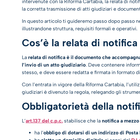
intervenute con la Riforma Cartabia, la relata di not
la corretta trasmissione di atti giudiziari e documenti 
In questo articolo ti guideremo passo dopo passo ne
illustrandone struttura, requisiti formali e operativi.
Cos’è la relata di notifi
La
relata di notifica è il documento che accompagna 
l’invio di un atto giudiziario
. Deve contenere informa
stesso, e deve essere redatta e firmata in formato di
Con l’entrata in vigore della Riforma Cartabia, l’utili
giudiziari è divenuto la regola, relegando gli strument
Obbligatorietà della notif
L’
art.137 del c.p.c.
stabilisce che la
notifica a mezzo
ha l’
obbligo di dotarsi di un indirizzo di Posta 