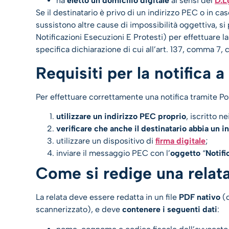
ha
eletto un domicilio digitale
ai sensi del
D.L
Se il destinatario è privo di un indirizzo PEC o in c
sussistono altre cause di impossibilità oggettiva, si p
Notificazioni Esecuzioni E Protesti) per effettuare la 
specifica dichiarazione di cui all’art. 137, comma 7, c
Requisiti per la notifica
Per effettuare correttamente una notifica tramite Pos
utilizzare un indirizzo PEC proprio
, iscritto n
verificare che anche il destinatario abbia un i
utilizzare un dispositivo di
firma digitale
;
inviare il messaggio PEC con l’
oggetto
“
Notifi
Come si redige una relat
La relata deve essere redatta in un file
PDF nativo
(c
scannerizzato), e deve
contenere i seguenti dati
: