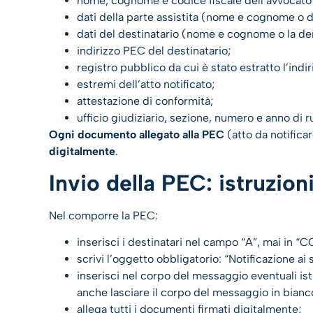
nome, cognome e codice fiscale dell’avvocato 
dati della parte assistita (nome e cognome o d
dati del destinatario (nome e cognome o la den
indirizzo PEC del destinatario;
registro pubblico da cui è stato estratto l’indi
estremi dell’atto notificato;
attestazione di conformità;
ufficio giudiziario, sezione, numero e anno di r
Ogni documento allegato alla PEC
(atto da notificar
digitalmente
.
Invio della PEC: istruzion
Nel comporre la PEC:
inserisci i destinatari nel campo “A”, mai in “C
scrivi l’oggetto obbligatorio: “Notificazione ai 
inserisci nel corpo del messaggio eventuali istr
anche lasciare il corpo del messaggio in bianc
allega tutti i documenti firmati digitalmente;