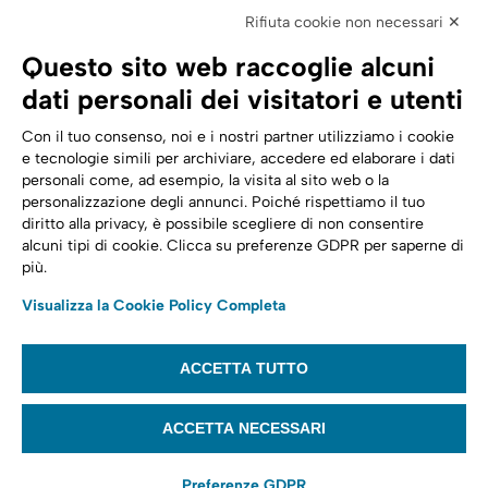
Elettronica
Rifiuta cookie non necessari ✕
SPID | Identità Digitale
Questo sito web raccoglie alcuni
Sicurezza Digitale
dati personali dei visitatori e utenti
Cloud
Con il tuo consenso, noi e i nostri partner utilizziamo i cookie
e tecnologie simili per archiviare, accedere ed elaborare i dati
personali come, ad esempio, la visita al sito web o la
Seguici su:
Trasformazione digitale
personalizzazione degli annunci. Poiché rispettiamo il tuo
diritto alla privacy, è possibile scegliere di non consentire
Energia
alcuni tipi di cookie. Clicca su preferenze GDPR per saperne di
più.
Telecomunicazioni
Visualizza la Cookie Policy Completa
Automotive
ACCETTA TUTTO
© 2022,
Tinexta Infocert S.p.A.
– P.IVA 07945211006 – Cap. Sociale €
22.117.536 – REA RM 1064345 – Sede legale: Piazzale Flaminio 1/B, 00196 –
ACCETTA NECESSARI
Roma
Preferenze GDPR