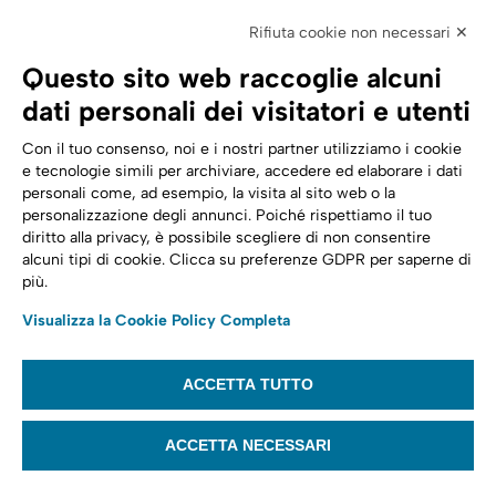
Elettronica
Rifiuta cookie non necessari ✕
SPID | Identità Digitale
Questo sito web raccoglie alcuni
Sicurezza Digitale
dati personali dei visitatori e utenti
Cloud
Con il tuo consenso, noi e i nostri partner utilizziamo i cookie
e tecnologie simili per archiviare, accedere ed elaborare i dati
personali come, ad esempio, la visita al sito web o la
Seguici su:
Trasformazione digitale
personalizzazione degli annunci. Poiché rispettiamo il tuo
diritto alla privacy, è possibile scegliere di non consentire
Energia
alcuni tipi di cookie. Clicca su preferenze GDPR per saperne di
più.
Telecomunicazioni
Visualizza la Cookie Policy Completa
Automotive
ACCETTA TUTTO
© 2022,
Tinexta Infocert S.p.A.
– P.IVA 07945211006 – Cap. Sociale €
22.117.536 – REA RM 1064345 – Sede legale: Piazzale Flaminio 1/B, 00196 –
ACCETTA NECESSARI
Roma