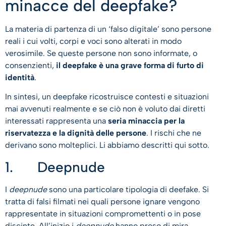
minacce del deepfake?
La materia di partenza di un ‘falso digitale’ sono persone
reali i cui volti, corpi e voci sono alterati in modo
verosimile. Se queste persone non sono informate, o
consenzienti,
il deepfake è una grave forma di furto di
identità
.
In sintesi, un deepfake ricostruisce contesti e situazioni
mai avvenuti realmente e se ciò non è voluto dai diretti
interessati rappresenta una
seria minaccia per la
riservatezza e la dignità delle persone
. I rischi che ne
derivano sono molteplici. Li abbiamo descritti qui sotto.
1. Deepnude
I
deepnude
sono una particolare tipologia di deefake. Si
tratta di falsi filmati nei quali persone ignare vengono
rappresentate in situazioni compromettenti o in pose
discinte. All’inizio i
deepnude
hanno preso di mira