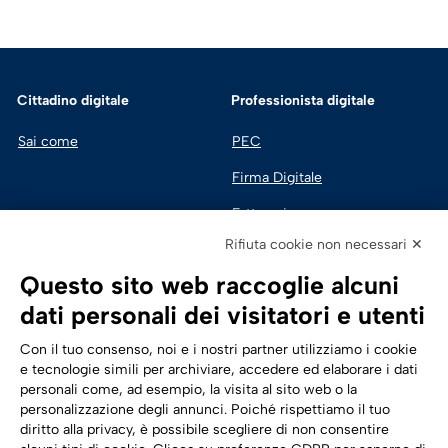
Cittadino digitale
Professionista digitale
Sai come
PEC
Firma Digitale
Fatturazione 
Elettronica
Rifiuta cookie non necessari ✕
SPID | Identità Digitale
Questo sito web raccoglie alcuni
Sicurezza Digitale
dati personali dei visitatori e utenti
Cloud
Con il tuo consenso, noi e i nostri partner utilizziamo i cookie
e tecnologie simili per archiviare, accedere ed elaborare i dati
personali come, ad esempio, la visita al sito web o la
Seguici su:
Trasformazione digitale
personalizzazione degli annunci. Poiché rispettiamo il tuo
diritto alla privacy, è possibile scegliere di non consentire
Energia