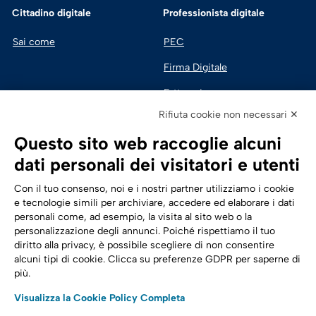
Cittadino digitale
Professionista digitale
Sai come
PEC
Firma Digitale
Fatturazione 
Elettronica
Rifiuta cookie non necessari ✕
SPID | Identità Digitale
Questo sito web raccoglie alcuni
Sicurezza Digitale
dati personali dei visitatori e utenti
Cloud
Con il tuo consenso, noi e i nostri partner utilizziamo i cookie
e tecnologie simili per archiviare, accedere ed elaborare i dati
personali come, ad esempio, la visita al sito web o la
Seguici su:
Trasformazione digitale
personalizzazione degli annunci. Poiché rispettiamo il tuo
diritto alla privacy, è possibile scegliere di non consentire
Energia
alcuni tipi di cookie. Clicca su preferenze GDPR per saperne di
più.
Telecomunicazioni
Visualizza la Cookie Policy Completa
Automotive