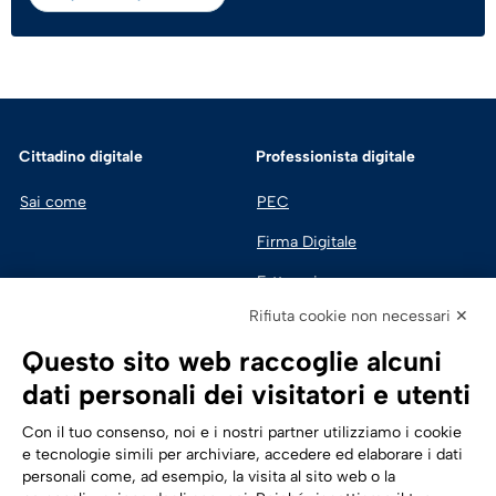
Cittadino digitale
Professionista digitale
Sai come
PEC
Firma Digitale
Fatturazione 
Elettronica
Rifiuta cookie non necessari ✕
SPID | Identità Digitale
Questo sito web raccoglie alcuni
Sicurezza Digitale
dati personali dei visitatori e utenti
Cloud
Con il tuo consenso, noi e i nostri partner utilizziamo i cookie
e tecnologie simili per archiviare, accedere ed elaborare i dati
personali come, ad esempio, la visita al sito web o la
Seguici su:
Trasformazione digitale