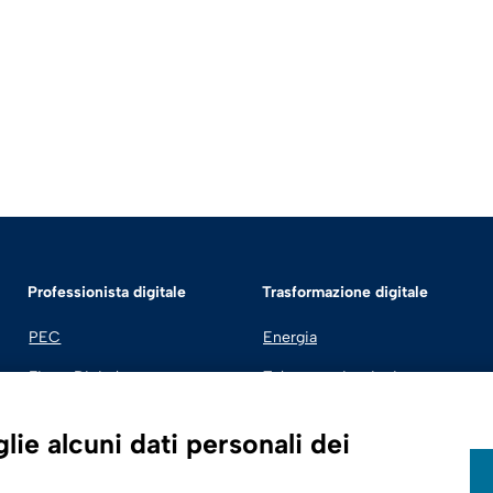
Professionista digitale
Trasformazione digitale
PEC
Energia
Firma Digitale
Telecomunicazioni
Fatturazione Elettronica
Automotive
ie alcuni dati personali dei
SPID | Identità Digitale