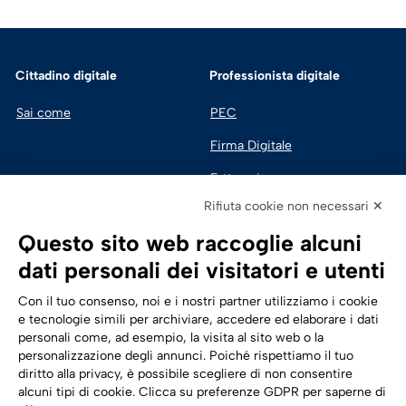
Cittadino digitale
Professionista digitale
Sai come
PEC
Firma Digitale
Fatturazione 
Elettronica
Rifiuta cookie non necessari ✕
SPID | Identità Digitale
Questo sito web raccoglie alcuni
Sicurezza Digitale
dati personali dei visitatori e utenti
Cloud
Con il tuo consenso, noi e i nostri partner utilizziamo i cookie
e tecnologie simili per archiviare, accedere ed elaborare i dati
personali come, ad esempio, la visita al sito web o la
Seguici su:
Trasformazione digitale
personalizzazione degli annunci. Poiché rispettiamo il tuo
diritto alla privacy, è possibile scegliere di non consentire
Energia
alcuni tipi di cookie. Clicca su preferenze GDPR per saperne di