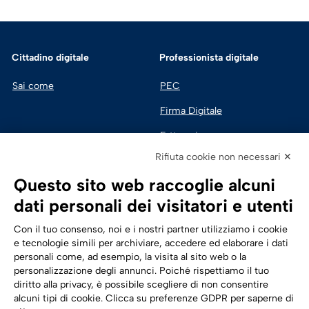
Cittadino digitale
Professionista digitale
Sai come
PEC
Firma Digitale
Fatturazione 
Elettronica
Rifiuta cookie non necessari ✕
SPID | Identità Digitale
Questo sito web raccoglie alcuni
Sicurezza Digitale
dati personali dei visitatori e utenti
Cloud
Con il tuo consenso, noi e i nostri partner utilizziamo i cookie
e tecnologie simili per archiviare, accedere ed elaborare i dati
personali come, ad esempio, la visita al sito web o la
Seguici su:
Trasformazione digitale
personalizzazione degli annunci. Poiché rispettiamo il tuo
diritto alla privacy, è possibile scegliere di non consentire
Energia
alcuni tipi di cookie. Clicca su preferenze GDPR per saperne di