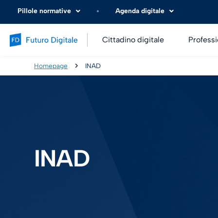
Pillole normative
Agenda digitale
Cittadino digitale
Professi
Homepage
INAD
INAD