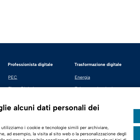
Professionista digitale
Trasformazione digitale
PEC
Energia
Firma Digitale
Telecomunicazioni
Fatturazione Elettronica
Automotive
ie alcuni dati personali dei
SPID | Identità Digitale
Sicurezza Digitale
 utilizziamo i cookie e tecnologie simili per archiviare,
Cloud
e, ad esempio, la visita al sito web o la personalizzazione degli