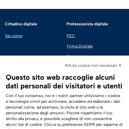
Cittadino digitale
Professionista digitale
Sai come
PEC
Firma Digitale
Fatturazione 
Elettronica
Rifiuta cookie non necessari ✕
SPID | Identità Digitale
Questo sito web raccoglie alcuni
Sicurezza Digitale
dati personali dei visitatori e utenti
Cloud
Con il tuo consenso, noi e i nostri partner utilizziamo i cookie
e tecnologie simili per archiviare, accedere ed elaborare i dati
personali come, ad esempio, la visita al sito web o la
Seguici su:
Trasformazione digitale
personalizzazione degli annunci. Poiché rispettiamo il tuo
diritto alla privacy, è possibile scegliere di non consentire
Energia
alcuni tipi di cookie. Clicca su preferenze GDPR per saperne di