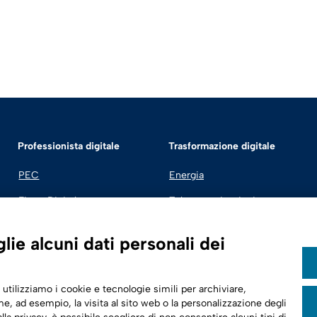
Professionista digitale
Trasformazione digitale
PEC
Energia
Firma Digitale
Telecomunicazioni
Fatturazione Elettronica
Automotive
ie alcuni dati personali dei
SPID | Identità Digitale
Sicurezza Digitale
 utilizziamo i cookie e tecnologie simili per archiviare,
Cloud
e, ad esempio, la visita al sito web o la personalizzazione degli