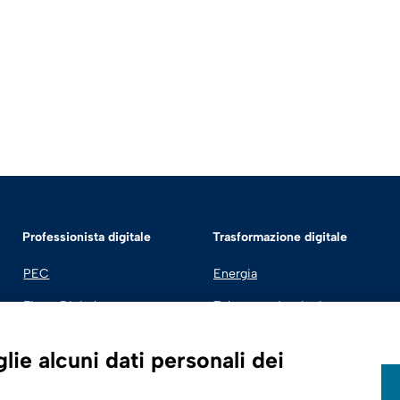
Professionista digitale
Trasformazione digitale
PEC
Energia
Firma Digitale
Telecomunicazioni
Fatturazione Elettronica
Automotive
ie alcuni dati personali dei
SPID | Identità Digitale