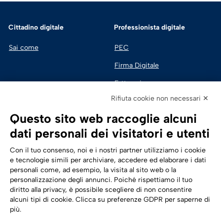
Cittadino digitale
Professionista digitale
Sai come
PEC
Firma Digitale
Fatturazione 
Elettronica
Rifiuta cookie non necessari ✕
SPID | Identità Digitale
Questo sito web raccoglie alcuni
Sicurezza Digitale
dati personali dei visitatori e utenti
Cloud
Con il tuo consenso, noi e i nostri partner utilizziamo i cookie
e tecnologie simili per archiviare, accedere ed elaborare i dati
personali come, ad esempio, la visita al sito web o la
Seguici su:
Trasformazione digitale
personalizzazione degli annunci. Poiché rispettiamo il tuo
diritto alla privacy, è possibile scegliere di non consentire
Energia
alcuni tipi di cookie. Clicca su preferenze GDPR per saperne di
più.
Telecomunicazioni