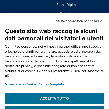
Firma Digitale
Fatturazione 
Elettronica
Rifiuta cookie non necessari ✕
SPID | Identità Digitale
Questo sito web raccoglie alcuni
Sicurezza Digitale
dati personali dei visitatori e utenti
Cloud
Con il tuo consenso, noi e i nostri partner utilizziamo i cookie
e tecnologie simili per archiviare, accedere ed elaborare i dati
personali come, ad esempio, la visita al sito web o la
Seguici su:
Trasformazione digitale
personalizzazione degli annunci. Poiché rispettiamo il tuo
diritto alla privacy, è possibile scegliere di non consentire
Energia
alcuni tipi di cookie. Clicca su preferenze GDPR per saperne di
più.
Telecomunicazioni
Visualizza la Cookie Policy Completa
Automotive
ACCETTA TUTTO
© 2022,
Tinexta Infocert S.p.A.
– P.IVA 07945211006 – Cap. Sociale €