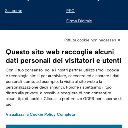
Sai come
PEC
Firma Digitale
Fatturazione 
Elettronica
Rifiuta cookie non necessari ✕
SPID | Identità Digitale
Questo sito web raccoglie alcuni
Sicurezza Digitale
dati personali dei visitatori e utenti
Cloud
Con il tuo consenso, noi e i nostri partner utilizziamo i cookie
e tecnologie simili per archiviare, accedere ed elaborare i dati
personali come, ad esempio, la visita al sito web o la
Seguici su:
Trasformazione digitale
personalizzazione degli annunci. Poiché rispettiamo il tuo
diritto alla privacy, è possibile scegliere di non consentire
Energia
alcuni tipi di cookie. Clicca su preferenze GDPR per saperne di
più.
Telecomunicazioni
Visualizza la Cookie Policy Completa
Automotive