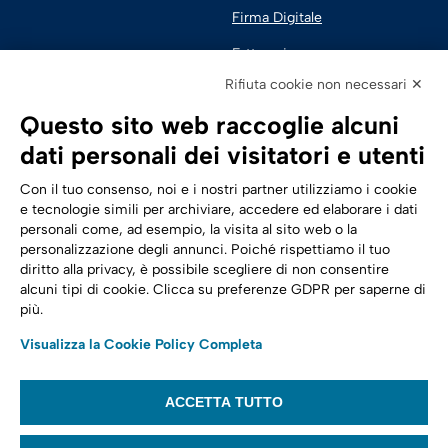
Firma Digitale
Fatturazione 
Elettronica
Rifiuta cookie non necessari ✕
SPID | Identità Digitale
Questo sito web raccoglie alcuni
Sicurezza Digitale
dati personali dei visitatori e utenti
Cloud
Con il tuo consenso, noi e i nostri partner utilizziamo i cookie
e tecnologie simili per archiviare, accedere ed elaborare i dati
personali come, ad esempio, la visita al sito web o la
Seguici su:
Trasformazione digitale
personalizzazione degli annunci. Poiché rispettiamo il tuo
diritto alla privacy, è possibile scegliere di non consentire
Energia
alcuni tipi di cookie. Clicca su preferenze GDPR per saperne di
più.
Telecomunicazioni
Visualizza la Cookie Policy Completa
Automotive
ACCETTA TUTTO
© 2022,
Tinexta Infocert S.p.A.
– P.IVA 07945211006 – Cap. Sociale €