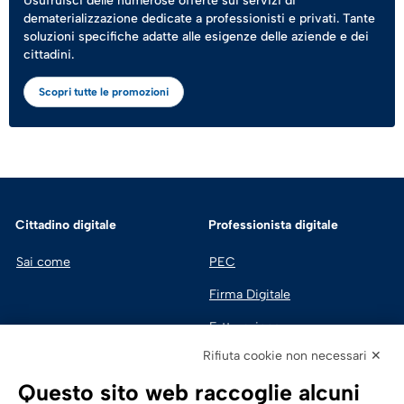
Usufruisci delle numerose offerte sui servizi di
dematerializzazione dedicate a professionisti e privati. Tante
soluzioni specifiche adatte alle esigenze delle aziende e dei
cittadini.
Scopri tutte le promozioni
Cittadino digitale
Professionista digitale
Sai come
PEC
Firma Digitale
Fatturazione 
Elettronica
Rifiuta cookie non necessari ✕
SPID | Identità Digitale
Questo sito web raccoglie alcuni