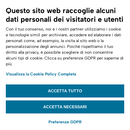
SPID | Identità Digitale
Questo sito web raccoglie alcuni
Sicurezza Digitale
dati personali dei visitatori e utenti
Cloud
Con il tuo consenso, noi e i nostri partner utilizziamo i cookie
e tecnologie simili per archiviare, accedere ed elaborare i dati
personali come, ad esempio, la visita al sito web o la
Seguici su:
Trasformazione digitale
personalizzazione degli annunci. Poiché rispettiamo il tuo
diritto alla privacy, è possibile scegliere di non consentire
Energia
alcuni tipi di cookie. Clicca su preferenze GDPR per saperne di
più.
Telecomunicazioni
Visualizza la Cookie Policy Completa
Automotive
ACCETTA TUTTO
© 2022,
Tinexta Infocert S.p.A.
– P.IVA 07945211006 – Cap. Sociale €
22.117.536 – REA RM 1064345 – Sede legale: Piazzale Flaminio 1/B, 00196 –
ACCETTA NECESSARI
Roma
Preferenze GDPR
Website privacy policy
Cookie policy
Privacy notice