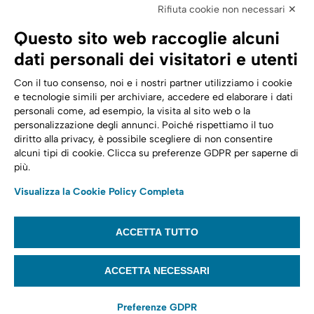
Elettronica
Rifiuta cookie non necessari ✕
SPID | Identità Digitale
Questo sito web raccoglie alcuni
Sicurezza Digitale
dati personali dei visitatori e utenti
Cloud
Con il tuo consenso, noi e i nostri partner utilizziamo i cookie
e tecnologie simili per archiviare, accedere ed elaborare i dati
personali come, ad esempio, la visita al sito web o la
Seguici su:
Trasformazione digitale
personalizzazione degli annunci. Poiché rispettiamo il tuo
diritto alla privacy, è possibile scegliere di non consentire
Energia
alcuni tipi di cookie. Clicca su preferenze GDPR per saperne di
più.
Telecomunicazioni
Visualizza la Cookie Policy Completa
Automotive
ACCETTA TUTTO
© 2022,
Tinexta Infocert S.p.A.
– P.IVA 07945211006 – Cap. Sociale €
22.117.536 – REA RM 1064345 – Sede legale: Piazzale Flaminio 1/B, 00196 –
ACCETTA NECESSARI
Roma
Preferenze GDPR
Website privacy policy
Cookie policy
Privacy notice