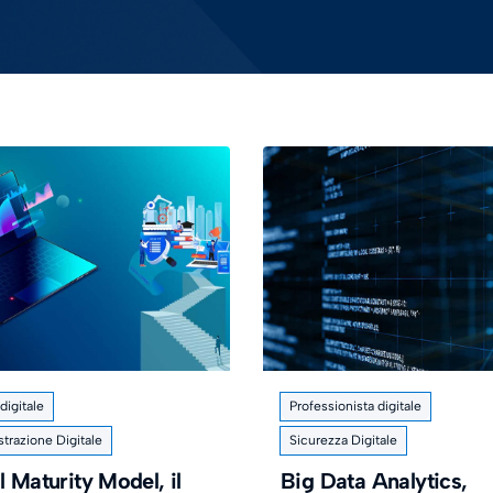
igitale
Professionista digitale
trazione Digitale
Sicurezza Digitale
l Maturity Model, il
Big Data Analytics,