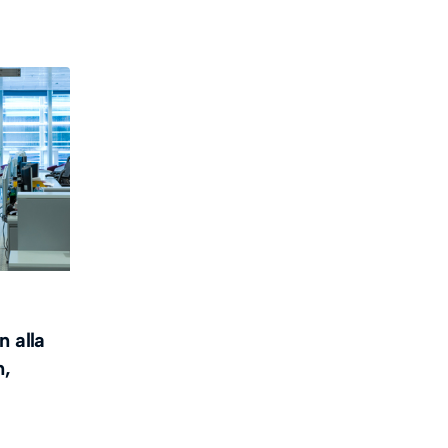
n alla
n,