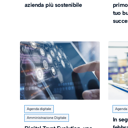
azienda più sostenibile
primo 
tuo bu
succe
Agenda digitale
Agenda d
Amministrazione Digitale
In seg
febbr