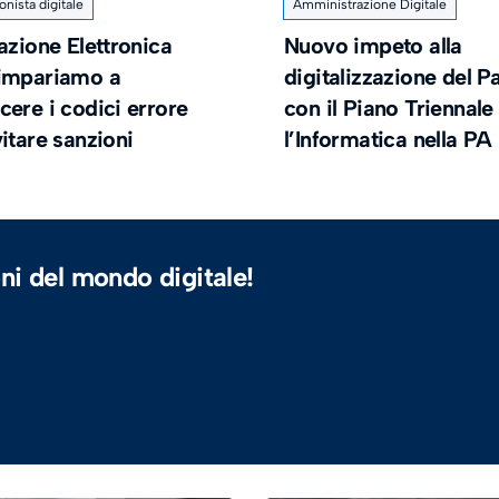
onista digitale
Amministrazione Digitale
azione Elettronica
Nuovo impeto alla
impariamo a
digitalizzazione del P
ere i codici errore
con il Piano Triennale
itare sanzioni
l’Informatica nella PA
ni del mondo digitale!