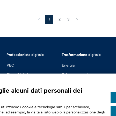
<
1
2
3
>
Professionista digitale
Trasformazione digitale
PEC
Energia
Firma Digitale
Telecomunicazioni
Fatturazione Elettronica
Automotive
ie alcuni dati personali dei
SPID | Identità Digitale
Sicurezza Digitale
 utilizziamo i cookie e tecnologie simili per archiviare,
Cloud
e, ad esempio, la visita al sito web o la personalizzazione degli