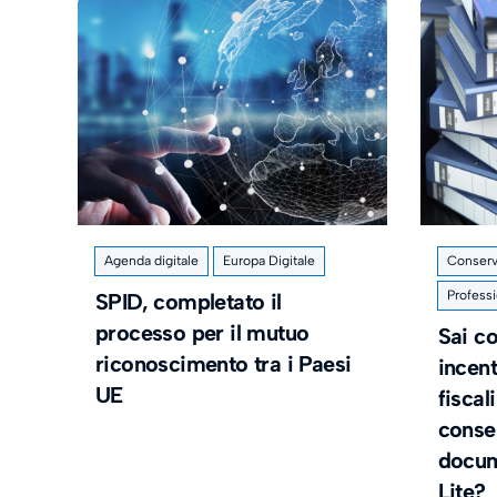
Agenda digitale
Europa Digitale
Conserv
Professi
SPID, completato il
processo per il mutuo
Sai c
riconoscimento tra i Paesi
incent
UE
fiscal
conser
docum
Lite?