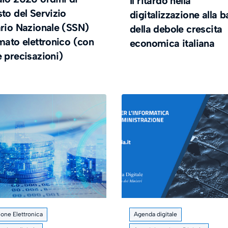
Il ritardo nella
to del Servizio
digitalizzazione alla 
ario Nazionale (SSN)
della debole crescita
mato elettronico (con
economica italiana
 precisazioni)
ione Elettronica
Agenda digitale