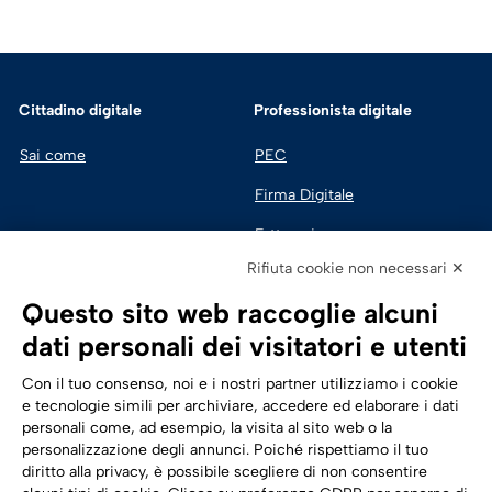
Cittadino digitale
Professionista digitale
Sai come
PEC
Firma Digitale
Fatturazione 
Elettronica
Rifiuta cookie non necessari ✕
SPID | Identità Digitale
Questo sito web raccoglie alcuni
Sicurezza Digitale
dati personali dei visitatori e utenti
Cloud
Con il tuo consenso, noi e i nostri partner utilizziamo i cookie
e tecnologie simili per archiviare, accedere ed elaborare i dati
personali come, ad esempio, la visita al sito web o la
Seguici su:
Trasformazione digitale
personalizzazione degli annunci. Poiché rispettiamo il tuo
diritto alla privacy, è possibile scegliere di non consentire
Energia