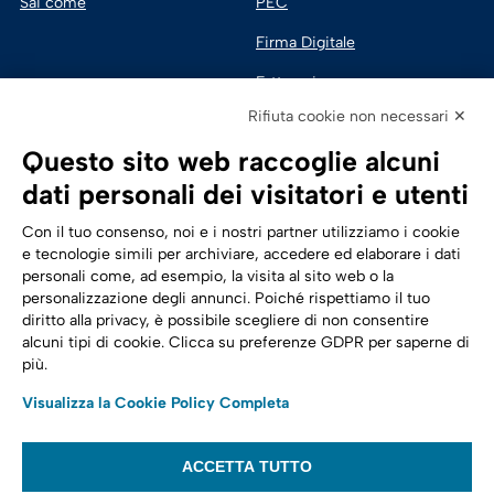
Sai come
PEC
Firma Digitale
Fatturazione 
Elettronica
Rifiuta cookie non necessari ✕
SPID | Identità Digitale
Questo sito web raccoglie alcuni
Sicurezza Digitale
dati personali dei visitatori e utenti
Cloud
Con il tuo consenso, noi e i nostri partner utilizziamo i cookie
e tecnologie simili per archiviare, accedere ed elaborare i dati
personali come, ad esempio, la visita al sito web o la
Seguici su:
Trasformazione digitale
personalizzazione degli annunci. Poiché rispettiamo il tuo
diritto alla privacy, è possibile scegliere di non consentire
Energia
alcuni tipi di cookie. Clicca su preferenze GDPR per saperne di
più.
Telecomunicazioni
Visualizza la Cookie Policy Completa
Automotive
ACCETTA TUTTO