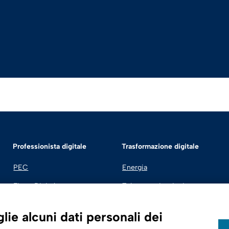
Professionista digitale
Trasformazione digitale
PEC
Energia
Firma Digitale
Telecomunicazioni
Fatturazione Elettronica
Automotive
ie alcuni dati personali dei
SPID | Identità Digitale