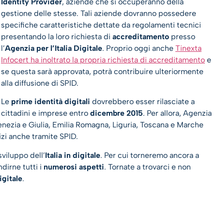
Identity Provider
, aziende che si occuperanno della
gestione delle stesse. Tali aziende dovranno possedere
specifiche caratteristiche dettate da regolamenti tecnici
presentando la loro richiesta di
accreditamento
presso
l’
Agenzia per l’Italia Digitale
. Proprio oggi anche
Tinexta
Infocert ha inoltrato la propria richiesta di accreditamento
e
se questa sarà approvata, potrà contribuire ulteriormente
alla diffusione di SPID.
Le
prime identità digitali
dovrebbero esser rilasciate a
cittadini e imprese entro
dicembre 2015
. Per allora, Agenzia
Venezia e Giulia, Emilia Romagna, Liguria, Toscana e Marche
izi anche tramite SPID.
sviluppo dell’
Italia in digitale
. Per cui torneremo ancora a
dirne tutti i
numerosi aspetti
. Tornate a trovarci e non
igitale
.