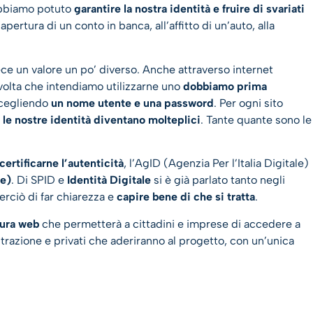
 abbiamo potuto
garantire la nostra identità e fruire di svariati
apertura di un conto in banca, all’affitto di un’auto, alla
vece un valore un po’ diverso. Anche attraverso internet
volta che intendiamo utilizzarne uno
dobbiamo prima
scegliendo
un nome utente e una password
. Per ogni sito
i
le nostre identità diventano molteplici
. Tante quante sono le
certificarne l’autenticità
, l’AgID (Agenzia Per l’Italia Digitale)
le)
. Di SPID e
Identità Digitale
si è già parlato tanto negli
rciò di far chiarezza e
capire bene
di che si tratta
.
tura web
che permetterà a cittadini e imprese di accedere a
istrazione e privati che aderiranno al progetto, con un’unica