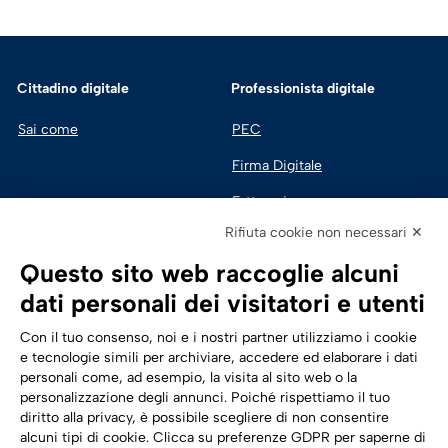
Cittadino digitale
Professionista digitale
Sai come
PEC
Firma Digitale
Fatturazione 
Elettronica
Rifiuta cookie non necessari ✕
SPID | Identità Digitale
Questo sito web raccoglie alcuni
Sicurezza Digitale
dati personali dei visitatori e utenti
Cloud
Con il tuo consenso, noi e i nostri partner utilizziamo i cookie
e tecnologie simili per archiviare, accedere ed elaborare i dati
personali come, ad esempio, la visita al sito web o la
Seguici su:
Trasformazione digitale
personalizzazione degli annunci. Poiché rispettiamo il tuo
diritto alla privacy, è possibile scegliere di non consentire
Energia
alcuni tipi di cookie. Clicca su preferenze GDPR per saperne di