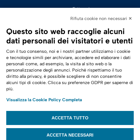
Fatturazione 
Elettronica
Rifiuta cookie non necessari ✕
SPID | Identità Digitale
Questo sito web raccoglie alcuni
Sicurezza Digitale
dati personali dei visitatori e utenti
Cloud
Con il tuo consenso, noi e i nostri partner utilizziamo i cookie
e tecnologie simili per archiviare, accedere ed elaborare i dati
personali come, ad esempio, la visita al sito web o la
Seguici su:
Trasformazione digitale
personalizzazione degli annunci. Poiché rispettiamo il tuo
diritto alla privacy, è possibile scegliere di non consentire
Energia
alcuni tipi di cookie. Clicca su preferenze GDPR per saperne di
più.
Telecomunicazioni
Visualizza la Cookie Policy Completa
Automotive
ACCETTA TUTTO
© 2022,
Tinexta Infocert S.p.A.
– P.IVA 07945211006 – Cap. Sociale €
22.117.536 – REA RM 1064345 – Sede legale: Piazzale Flaminio 1/B, 00196 –
ACCETTA NECESSARI
Roma