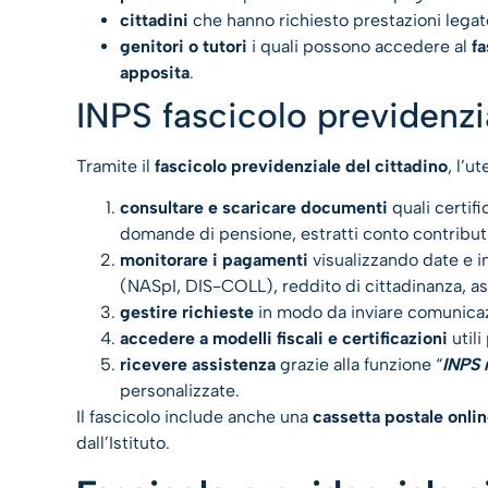
cittadini
che hanno richiesto prestazioni legate 
genitori o tutori
i quali possono accedere al
fa
apposita
.
INPS fascicolo previdenz
Tramite il
fascicolo previdenziale del cittadino
, l’u
consultare e scaricare documenti
quali certifi
domande di pensione, estratti conto contributiv
monitorare i pagamenti
visualizzando date e i
(NASpI, DIS-COLL), reddito di cittadinanza, ass
gestire richieste
in modo da inviare comunicaz
accedere a modelli fiscali e certificazioni
utili
ricevere assistenza
grazie alla funzione “
INPS 
personalizzate.
Il fascicolo include anche una
cassetta postale onli
dall’Istituto.