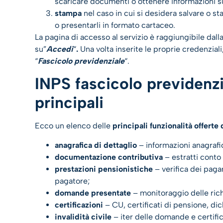
scaricare documenti o ottenere informazioni su
stampa
nel caso in cui si desidera salvare o 
o presentarli in formato cartaceo.
La pagina di accesso al servizio è raggiungibile dal
su”
Accedi
“
.
Una volta inserite le proprie credenziali
“
Fascicolo previdenziale
“.
INPS fascicolo previdenzia
principali
Ecco un elenco delle
principali funzionalità offerte
anagrafica di dettaglio
– informazioni anagrafi
documentazione contributiva
– estratti conto
prestazioni pensionistiche
– verifica dei paga
pagatore;
domande presentate
– monitoraggio delle richie
certificazioni
– CU, certificati di pensione, dich
invalidità civile
– iter delle domande e certific