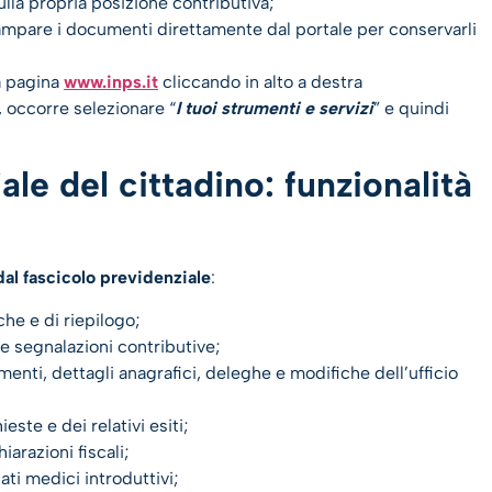
lla propria posizione contributiva;
stampare i documenti direttamente dal portale per conservarli
la pagina
www.inps.it
cliccando in alto a destra
, occorre selezionare “
I tuoi strumenti e servizi
” e quindi
le del cittadino: funzionalità
 dal fascicolo previdenziale
:
che e di riepilogo;
 e segnalazioni contributive;
menti, dettagli anagrafici, deleghe e modifiche dell’ufficio
ste e dei relativi esiti;
iarazioni fiscali;
ati medici introduttivi;