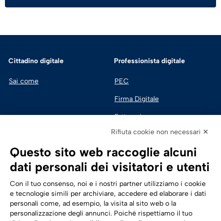
Cittadino digitale
Professionista digitale
Sai come
PEC
Firma Digitale
Fatturazione 
Elettronica
Rifiuta cookie non necessari ✕
SPID | Identità Digitale
Questo sito web raccoglie alcuni
Sicurezza Digitale
dati personali dei visitatori e utenti
Cloud
Con il tuo consenso, noi e i nostri partner utilizziamo i cookie
e tecnologie simili per archiviare, accedere ed elaborare i dati
personali come, ad esempio, la visita al sito web o la
Seguici su:
Trasformazione digitale
personalizzazione degli annunci. Poiché rispettiamo il tuo