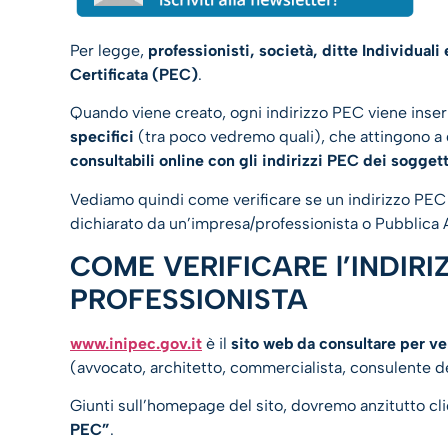
Per legge,
professionisti, società, ditte Individual
Certificata (PEC)
.
Quando viene creato, ogni indirizzo PEC viene inseri
specifici
(tra poco vedremo quali), che attingono a
consultabili online con gli indirizzi PEC dei sogget
Vediamo quindi come verificare se un indirizzo PEC
dichiarato da un’impresa/professionista o Pubblica
COME VERIFICARE l’INDIRI
PROFESSIONISTA
www.inipec.gov.it
è il
sito web da consultare per ver
(avvocato, architetto, commercialista, consulente de
Giunti sull’homepage del sito, dovremo anzitutto cli
PEC”
.