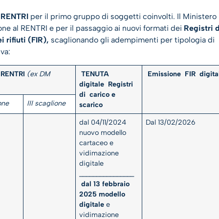
al RENTRI
per il primo gruppo di soggetti coinvolti. Il Ministero
one al RENTRI e per il passaggio ai nuovi formati dei
Registri d
 rifiuti (FIR),
scaglionando gli adempimenti per tipologia di
iva:
 RENTRI
(ex DM
TENUTA
Emissione
FIR
digita
digitale
Registri
di
carico e
one
III scaglione
scarico
dal 04/11/2024
Dal 13/02/2026
nuovo modello
cartaceo e
vidimazione
digitale
________________
dal 13 febbraio
2025 modello
digitale
e
vidimazione