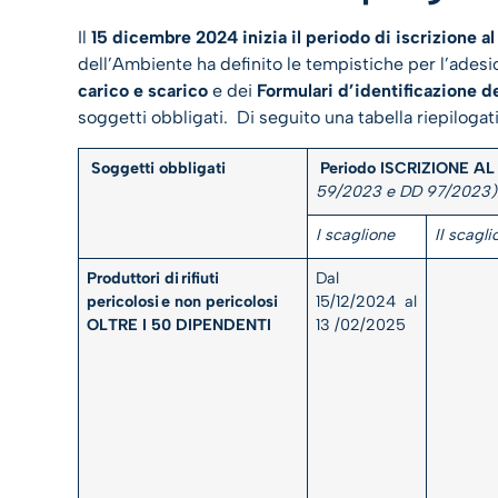
Il
15 dicembre 2024
inizia il periodo di iscrizione 
dell’Ambiente ha definito le tempistiche per l’adesi
carico e scarico
e dei
Formulari d’identificazione dei
soggetti obbligati. Di seguito una tabella riepilogat
Soggetti obbligati
Periodo ISCRIZIONE AL
59/2023 e DD 97/2023)
I scaglione
II scagli
Produttori di
rifiuti
Dal
pericolosi
e non pericolosi
15/12/2024 al
OLTRE I 50 DIPENDENTI
13 /02/2025