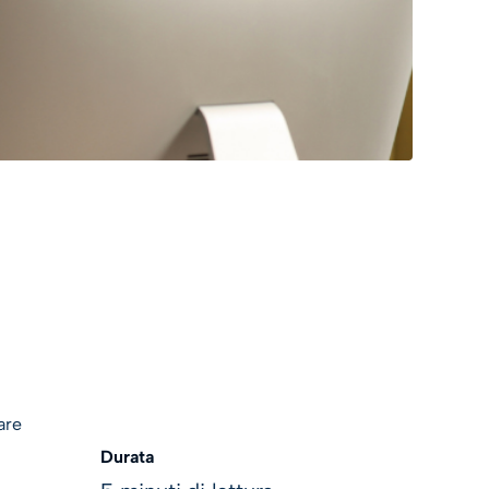
are
Durata