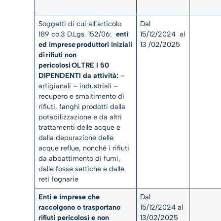
Soggetti di cui all’articolo
Dal
189 co.3 D.Lgs. 152/06:
enti
15/12/2024 al
ed imprese
produttori iniziali
13 /02/2025
di
rifiuti non
pericolosi
OLTRE I 50
DIPENDENTI da attività:
–
artigianali – industriali –
recupero e smaltimento di
rifiuti, fanghi prodotti dalla
potabilizzazione e da altri
trattamenti delle acque e
dalla depurazione delle
acque reflue, nonché i rifiuti
da abbattimento di fumi,
dalle fosse settiche e dalle
reti fognarie
Enti e imprese che
Dal
raccolgono o trasportano
15/12/2024 al
rifiuti pericolosi e non
13/02/2025