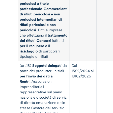
pericolosi a titolo
professionale
Commercianti
di rifiuti pericolosi e non
pericolosi
Intermediari di
rifiuti pericolosi e non
pericolosi
Enti e imprese
che effettuano il
trattamento
dei rifiuti
Consorzi
istituiti
per il recupero e il
riciclaggio
di particolari
tipologie di rifiuti
(art.18)
Soggetti delegati
da
Dal
parte dei produttori iniziali
15/12/2024 al
per
l’invio dei dati a
13/02/2025
Rentri
:
Associazioni
imprenditoriali
rappresentative sul piano
nazionale o società di servizi
di diretta emanazione delle
stesse Gestore del servizio