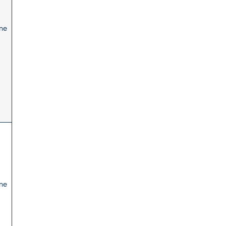
ne
o
ne
o