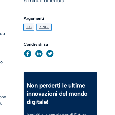
5 minuti di lettura
Argomenti
ESG
RENTRI
ndo
Condividi su
no
Non perderti le ultime
innovazioni del mondo
ione
digitale!
e,
Iscriviti alla newsletter di Futuro