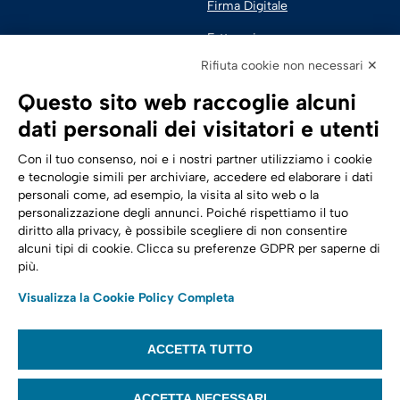
Firma Digitale
Fatturazione 
Elettronica
Rifiuta cookie non necessari ✕
SPID | Identità Digitale
Questo sito web raccoglie alcuni
Sicurezza Digitale
dati personali dei visitatori e utenti
Cloud
Con il tuo consenso, noi e i nostri partner utilizziamo i cookie
e tecnologie simili per archiviare, accedere ed elaborare i dati
personali come, ad esempio, la visita al sito web o la
Seguici su:
Trasformazione digitale
personalizzazione degli annunci. Poiché rispettiamo il tuo
diritto alla privacy, è possibile scegliere di non consentire
Energia
alcuni tipi di cookie. Clicca su preferenze GDPR per saperne di
più.
Telecomunicazioni
Visualizza la Cookie Policy Completa
Automotive
ACCETTA TUTTO
© 2022,
Tinexta Infocert S.p.A.
– P.IVA 07945211006 – Cap. Sociale €
22.117.536 – REA RM 1064345 – Sede legale: Piazzale Flaminio 1/B, 00196 –
ACCETTA NECESSARI