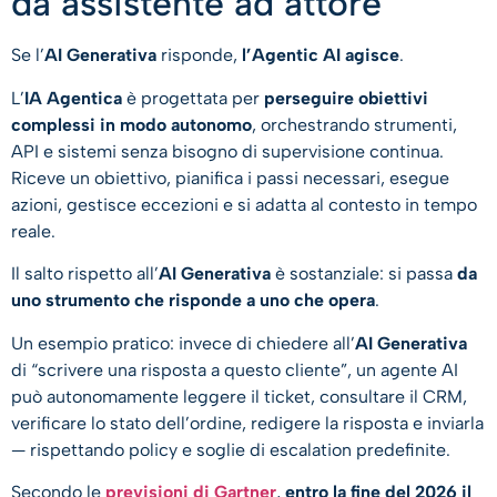
da assistente ad attore
Se l’
AI Generativa
risponde,
l’Agentic AI agisce
.
L’
IA Agentica
è progettata per
perseguire obiettivi
complessi in modo autonomo
, orchestrando strumenti,
API e sistemi senza bisogno di supervisione continua.
Riceve un obiettivo, pianifica i passi necessari, esegue
azioni, gestisce eccezioni e si adatta al contesto in tempo
reale.
Il salto rispetto all’
AI Generativa
è sostanziale: si passa
da
uno strumento che risponde a uno che opera
.
Un esempio pratico: invece di chiedere all’
AI Generativa
di “scrivere una risposta a questo cliente”, un agente AI
può autonomamente leggere il ticket, consultare il CRM,
verificare lo stato dell’ordine, redigere la risposta e inviarla
— rispettando policy e soglie di escalation predefinite.
Secondo le
previsioni di Gartner
,
entro la fine del 2026 il