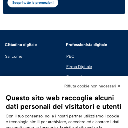
Scopri tutte le promozioni
Cittadino digitale
Professionista digitale
Sai come
PEC
Firma Digitale
Fatturazione 
Elettronica
Rifiuta cookie non necessari ✕
SPID | Identità Digitale
Questo sito web raccoglie alcuni
Sicurezza Digitale
dati personali dei visitatori e utenti
Cloud
Con il tuo consenso, noi e i nostri partner utilizziamo i cookie
e tecnologie simili per archiviare, accedere ed elaborare i dati
personali come, ad esempio, la visita al sito web o la