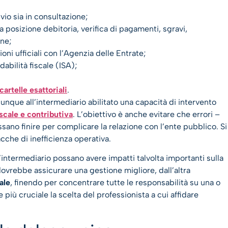
nvio sia in consultazione;
a posizione debitoria, verifica di pagamenti, sgravi,
one;
oni ufficiali con l’Agenzia delle Entrate;
idabilità fiscale (ISA);
cartelle esattoriali
.
nque all’intermediario abilitato una capacità di intervento
iscale e contributiva
. L’obiettivo è anche evitare che errori –
ssano finire per complicare la relazione con l’ente pubblico. Si
cche di inefficienza operativa.
intermediario possano avere impatti talvolta importanti sulla
dovrebbe assicurare una gestione migliore, dall’altra
ale
, finendo per concentrare tutte le responsabilità su una o
iù cruciale la scelta del professionista a cui affidare