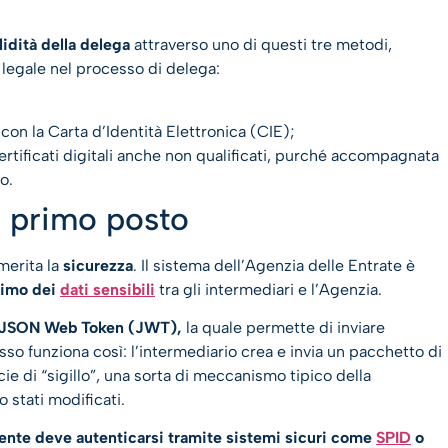
idità della delega
attraverso uno di questi tre metodi,
à legale nel processo di delega:
on la Carta d’Identità Elettronica (CIE);
rtificati digitali anche non qualificati, purché accompagnata
o.
l primo posto
merita la
sicurezza
. Il sistema dell’Agenzia delle Entrate è
simo dei
dati sensibili
tra gli intermediari e l’Agenzia.
a JSON Web Token (JWT),
la quale permette di inviare
esso funziona così: l’intermediario crea e invia un pacchetto di
ie di “sigillo”, una sorta di meccanismo tipico della
 stati modificati.
uente deve autenticarsi tramite sistemi sicuri come
SPID
o