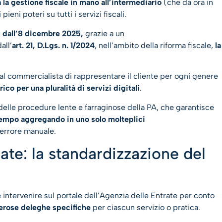
a gestione fiscale in mano all’intermediario
(che da ora in
ni poteri su tutti i servizi fiscali.
:
dall’8 dicembre 2025,
grazie a un
all’
art. 21, D.Lgs. n. 1/2024
, nell’ambito della riforma fiscale,
la
l commercialista di rappresentare il cliente per ogni genere
ico per una pluralità di servizi digitali
.
 delle procedure lente e farraginose della PA, che garantisce
empo aggregando in uno solo molteplici
 errore manuale.
ate: la standardizzazione del
 intervenire sul portale dell’Agenzia delle Entrate per conto
erose deleghe specifiche
per ciascun servizio o pratica.