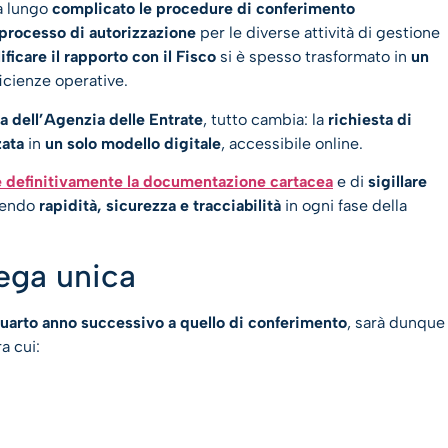
a lungo
complicato le procedure di conferimento
processo di autorizzazione
per le diverse attività di gestione
icare il rapporto con il Fisco
si è spesso trasformato in
un
fficienze operative.
 dell’Agenzia delle Entrate
, tutto cambia: la
richiesta di
zata
in
un solo modello digitale
, accessibile online.
e definitivamente la documentazione cartacea
e di
sigillare
tendo
rapidità, sicurezza e tracciabilità
in ogni fase della
elega unica
quarto anno successivo a quello di conferimento
, sarà dunque
a cui: