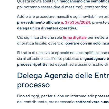
Questa novità abilita un
meccanismo che semplifica l
poi potranno essere due al massimo), conferendogli pie
Addio alle procedure manuali e agli inevitabili errori
provvedimento ufficiale
n. 375356/2024
, previsto d
delega unica diventerà operativa
.
Ciò significa che una sola
firma digitale
permetterà a
di pratica fiscale, ovvero di
operare con un solo incar
Si tratta di una svolta epocale nella semplificazione
sia al cittadino sia all’ente pubblico di
guadagnare t
processiripetitivi
ed esposti ad altissimo rischio di
Delega Agenzia delle Entr
processo
Fino ad oggi, per far sì che un intermediario potesse
del contribuente, era necessario
sottoscrivere num