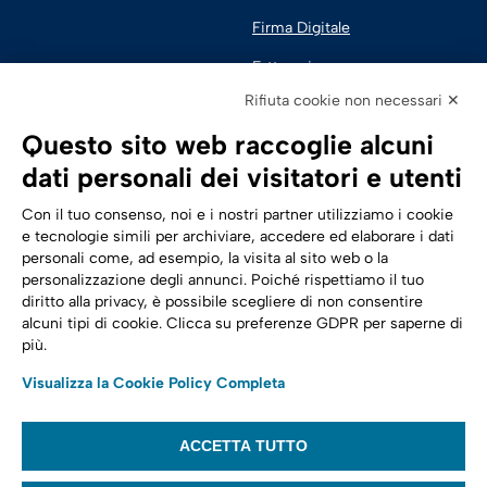
Firma Digitale
Fatturazione 
Elettronica
Rifiuta cookie non necessari ✕
SPID | Identità Digitale
Questo sito web raccoglie alcuni
Sicurezza Digitale
dati personali dei visitatori e utenti
Cloud
Con il tuo consenso, noi e i nostri partner utilizziamo i cookie
e tecnologie simili per archiviare, accedere ed elaborare i dati
personali come, ad esempio, la visita al sito web o la
Seguici su:
Trasformazione digitale
personalizzazione degli annunci. Poiché rispettiamo il tuo
diritto alla privacy, è possibile scegliere di non consentire
Energia
alcuni tipi di cookie. Clicca su preferenze GDPR per saperne di
più.
Telecomunicazioni
Visualizza la Cookie Policy Completa
Automotive
ACCETTA TUTTO
© 2022,
Tinexta Infocert S.p.A.
– P.IVA 07945211006 – Cap. Sociale €