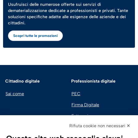
Usufruisci delle numerose offerte sui servizi di
dematerializzazione dedicate a professionisti e privati. Tante
soluzioni specifiche adatte alle esigenze delle aziende e dei
cittadini.
Scopri tutte le promozioni
Cittadino digitale
Professionista digitale
Sai come
PEC
Firma Digitale
Fatturazione 
Elettronica
Rifiuta cookie non necessari ✕
SPID | Identità Digitale