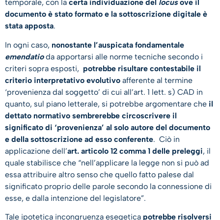
temporale, con la
certa individuazione del
locus
ove il
documento è stato formato e la sottoscrizione digitale è
stata apposta
.
In ogni caso,
nonostante l’auspicata fondamentale
emendatio
da apportarsi alle norme tecniche secondo i
criteri sopra esposti,
potrebbe risultare contestabile il
criterio interpretativo evolutivo
afferente al termine
‘provenienza dal soggetto’ di cui all’art. 1 lett. s) CAD in
quanto, sul piano letterale, si potrebbe argomentare che
il
dettato normativo sembrerebbe circoscrivere il
significato di ‘provenienza’ al solo autore del documento
e della sottoscrizione ad esso conferente
. Ciò in
applicazione dell’
art. articolo 12 comma 1 delle preleggi
, il
quale stabilisce che “nell’applicare la legge non si può ad
essa attribuire altro senso che quello fatto palese dal
significato proprio delle parole secondo la connessione di
esse, e dalla intenzione del legislatore”.
Tale ipotetica incongruenza esegetica
potrebbe risolversi