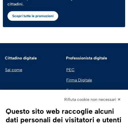
cittadini.
Scopri tutte le promozioni
Cittadino digitale
Professionista digitale
Sai come
PEC
Firma Digitale
Fatturazione 
Elettronica
Rifiuta cookie non necessari ✕
SPID | Identità Digitale
Questo sito web raccoglie alcuni
Sicurezza Digitale
dati personali dei visitatori e utenti
Cloud