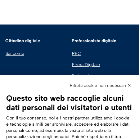
Cittadino digitale
Professionista digitale
Sai come
PEC
Firma Digitale
Fatturazione 
Elettronica
Rifiuta cookie non necessari ✕
SPID | Identità Digitale
Questo sito web raccoglie alcuni
Sicurezza Digitale
dati personali dei visitatori e utenti
Cloud
Con il tuo consenso, noi e i nostri partner utilizziamo i cookie
e tecnologie simili per archiviare, accedere ed elaborare i dati
personali come, ad esempio, la visita al sito web o la
Seguici su:
Trasformazione digitale
personalizzazione degli annunci. Poiché rispettiamo il tuo